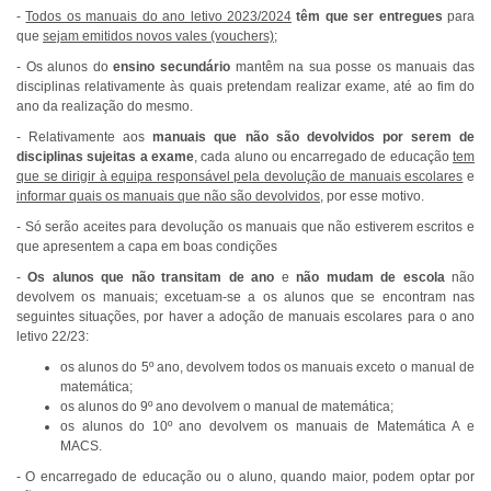
-
Todos os manuais do ano letivo 2023/2024
têm que ser entregues
para
que
sejam emitidos novos vales (vouchers);
- Os alunos do
ensino secundário
mantêm na sua posse os manuais das
disciplinas relativamente às quais pretendam realizar exame, até ao fim do
ano da realização do mesmo.
- Relativamente aos
manuais que não são devolvidos por serem de
disciplinas sujeitas a exame
, cada aluno ou encarregado de educação
tem
que se dirigir à equipa responsável pela devolução de manuais escolares
e
informar quais os manuais que não são devolvidos
, por esse motivo.
- Só serão aceites para devolução os manuais que não estiverem escritos e
que apresentem a capa em boas condições
-
Os alunos que não transitam de ano
e
não mudam de escola
não
devolvem os manuais; excetuam-se a os alunos que se encontram nas
seguintes situações, por haver a adoção de manuais escolares para o ano
letivo 22/23:
os alunos do 5º ano, devolvem todos os manuais exceto o manual de
matemática;
os alunos do 9º ano devolvem o manual de matemática;
os alunos do 10º ano devolvem os manuais de Matemática A e
MACS.
- O encarregado de educação ou o aluno, quando maior, podem optar por