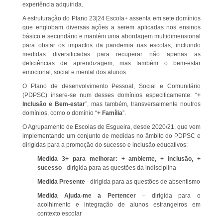
experiência adquirida.
A estruturação do Plano 23|24 Escola+ assenta em sete domínios
que englobam diversas ações a serem aplicadas nos ensinos
básico e secundário e mantém uma abordagem multidimensional
para obstar os impactos da pandemia nas escolas, incluindo
medidas diversificadas para recuperar não apenas as
deficiências de aprendizagem, mas também o bem-estar
emocional, social e mental dos alunos.
O Plano de desenvolvimento Pessoal, Social e Comunitário
(PDPSC) insere-se num desses domínios especificamente: “
+
Inclusão e Bem-estar
”, mas também, transversalmente noutros
domínios, como o domínio “
+ Família
”.
O Agrupamento de Escolas de Esgueira, desde 2020/21, que vem
implementando um conjunto de medidas no âmbito do PDPSC e
dirigidas para a promoção do sucesso e inclusão educativos:
Medida 3+ para melhorar: + ambiente, + inclusão, +
sucesso
- dirigida para as questões da indisciplina
Medida Presente
- dirigida para as questões de absentismo
Medida Ajuda-me a Pertencer
– dirigida para o
acolhimento e integração de alunos estrangeiros em
contexto escolar